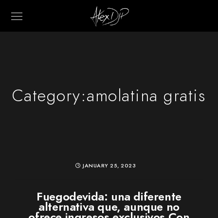
Category:
amolatina gratis
JANUARY 25, 2023
Fuegodevida: una diferente
alternativa que, aunque no
ofrece ingresos exclusivos Con