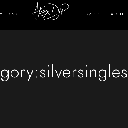
WEDDING
SERVICES
ABOUT
gory:
silversingles