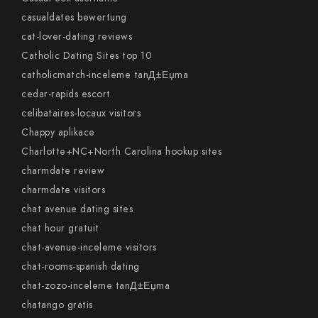
casualdates bewertung
cat-lover-dating reviews
Catholic Dating Sites top 10
catholicmatch-inceleme tanД±Еџma
cedar-rapids escort
celibataires-locaux visitors
Chappy aplikace
Charlotte+NC+North Carolina hookup sites
charmdate review
charmdate visitors
chat avenue dating sites
chat hour gratuit
chat-avenue-inceleme visitors
chat-rooms-spanish dating
chat-zozo-inceleme tanД±Еџma
chatango gratis