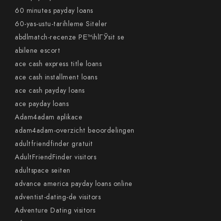
60 minutes payday loans
60-yas-ustu-tarihleme Siteler
abdlmatch-recenze PЕ™ihlГЎsit se
abilene escort
ace cash express title loans
ace cash installment loans
ace cash payday loans
ace payday loans
Adam4adam aplikace
adam4adam-overzicht beoordelingen
adultfriendfinder gratuit
AdultFriendFinder visitors
adultspace seiten
advance america payday loans online
adventist-dating-de visitors
Adventure Dating visitors