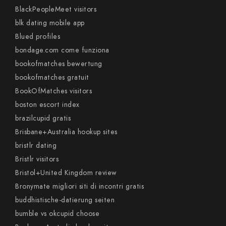
BlackPeopleMeet visitors
blk dating mobile app
Blued profiles
bondage.com come funziona
bookofmatches bewertung
bookofmatches gratuit
BookOfMatches visitors
boston escort index
brazilcupid gratis
Brisbane+Australia hookup sites
bristlr dating
Bristlr visitors
Bristol+United Kingdom review
Bronymate migliori siti di incontri gratis
buddhistische-datierung seiten
bumble vs okcupid choose