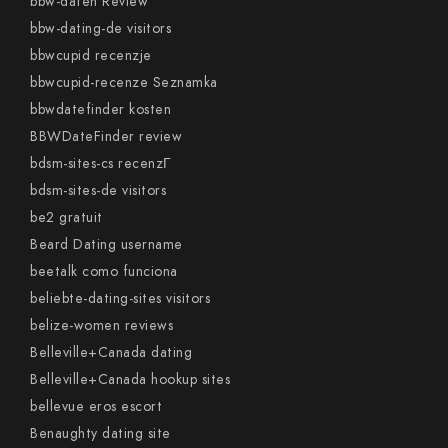
bbw-daten Review
bbw-dating-de visitors
bbwcupid recenzje
bbwcupid-recenze Seznamka
bbwdatefinder kosten
BBWDateFinder review
bdsm-sites-cs recenzГ­
bdsm-sites-de visitors
be2 gratuit
Beard Dating username
beetalk como funciona
beliebte-dating-sites visitors
belize-women reviews
Belleville+Canada dating
Belleville+Canada hookup sites
bellevue eros escort
Benaughty dating site