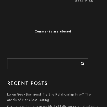
8887-9188
Comments are closed.
RECENT POSTS
Loren Grey Boyfriend: Try She Relationship Hrvy? The
annals of Her Close Dating
Como descubrir chicas en Madrid falto morir en el intento