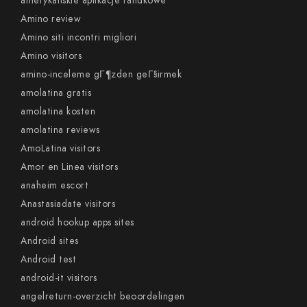
amerykanskie aplikacje randkowe
Amino review
Amino siti incontri migliori
Amino visitors
amino-inceleme gГ¶zden geГ§irmek
amolatina gratis
amolatina kosten
amolatina reviews
AmoLatina visitors
Amor en Linea visitors
anaheim escort
Anastasiadate visitors
android hookup apps sites
Android sites
Android test
android-it visitors
angelreturn-overzicht beoordelingen