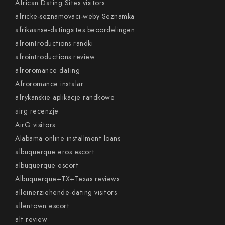
African Dating Sites visitors
africke-seznamovaci-weby Seznamka
afrikaanse-datingsites beoordelingen
afrointroductions randki
afrointroductions review
afroromance dating
Afroromance instalar
afrykanskie aplikacje randkowe
airg recenzje
AirG visitors
Alabama online installment loans
albuquerque eros escort
albuquerque escort
Albuquerque+TX+Texas reviews
alleinerziehende-dating visitors
allentown escort
alt review