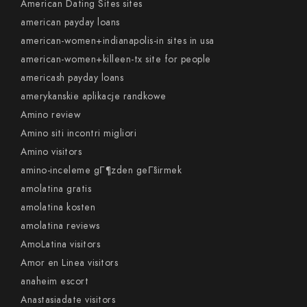
American Dating Sites sites
american payday loans
american-women+indianapolis-in sites in usa
american-women+killeen-tx site for people
americash payday loans
amerykanskie aplikacje randkowe
Amino review
Amino siti incontri migliori
Amino visitors
amino-inceleme gГ¶zden geГ§irmek
amolatina gratis
amolatina kosten
amolatina reviews
AmoLatina visitors
Amor en Linea visitors
anaheim escort
Anastasiadate visitors