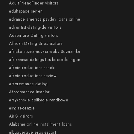
AdultFriendFinder visitors
adultspace seiten
advance america payday loans online
adventist-dating-de visitors
Adventure Dating visitors
African Dating Sites visitors
africke-seznamovaci-weby Seznamka
afrikaanse-datingsites beoordelingen
afrointroductions randki
afrointroductions review
afroromance dating
Afroromance instalar
afrykanskie aplikacje randkowe
airg recenzje
AirG visitors
Alabama online installment loans
albuquerque eros escort