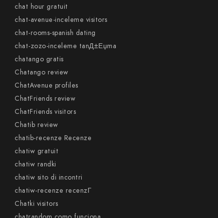
chat hour gratuit
chat-avenue-inceleme visitors
chat-rooms-spanish dating
chat-zozo-inceleme tanД±Еџma
chatango gratis
Chatango review
ChatAvenue profiles
ChatFriends review
ChatFriends visitors
Chatib review
chatib-recenze Recenze
chatiw gratuit
chatiw randki
chatiw sito di incontri
chatiw-recenze recenzГ­
Chatki visitors
chatrandom como funciona