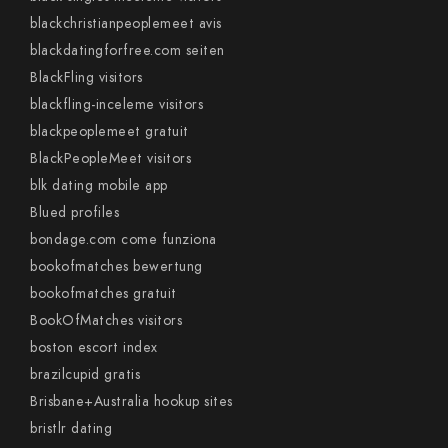
blackchristianpeoplemeet avis
blackdatingforfree.com seiten
BlackFling visitors
blackfling-inceleme visitors
blackpeoplemeet gratuit
BlackPeopleMeet visitors
blk dating mobile app
Blued profiles
bondage.com come funziona
bookofmatches bewertung
bookofmatches gratuit
BookOfMatches visitors
boston escort index
brazilcupid gratis
Brisbane+Australia hookup sites
bristlr dating