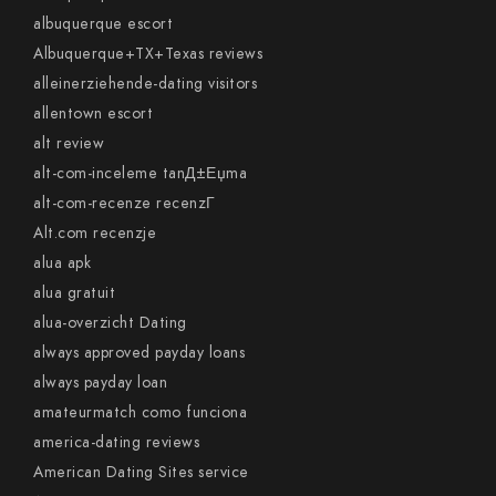
albuquerque escort
Albuquerque+TX+Texas reviews
alleinerziehende-dating visitors
allentown escort
alt review
alt-com-inceleme tanД±Еџma
alt-com-recenze recenzГ­
Alt.com recenzje
alua apk
alua gratuit
alua-overzicht Dating
always approved payday loans
always payday loan
amateurmatch como funciona
america-dating reviews
American Dating Sites service