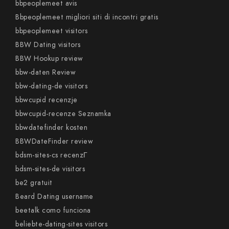
bbpeoplemeet avis
Bbpeoplemeet migliori siti di incontri gratis
bbpeoplemeet visitors
BBW Dating visitors
BBW Hookup review
bbw-daten Review
bbw-dating-de visitors
bbwcupid recenzje
bbwcupid-recenze Seznamka
bbwdatefinder kosten
BBWDateFinder review
bdsm-sites-cs recenzГ­
bdsm-sites-de visitors
be2 gratuit
Beard Dating username
beetalk como funciona
beliebte-dating-sites visitors