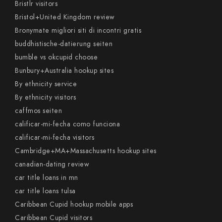
Bristlr visitors
Bristol+United Kingdom review
Bronymate migliori siti di incontri gratis
buddhistische-datierung seiten
bumble vs okcupid choose
Bunbury+Australia hookup sites
By ethnicity service
By ethnicity visitors
caffmos seiten
calificar-mi-fecha como funciona
calificar-mi-fecha visitors
Cambridge+MA+Massachusetts hookup sites
canadian-dating review
car title loans in mn
car title loans tulsa
Caribbean Cupid hookup mobile apps
Caribbean Cupid visitors