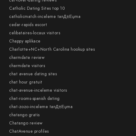
cat-lover-dating reviews
Catholic Dating Sites top 10
catholicmatch-inceleme tanД±Еџma
cedar-rapids escort
celibataires-locaux visitors
Chappy aplikace
Charlotte+NC+North Carolina hookup sites
charmdate review
charmdate visitors
chat avenue dating sites
chat hour gratuit
chat-avenue-inceleme visitors
chat-rooms-spanish dating
chat-zozo-inceleme tanД±Еџma
chatango gratis
Chatango review
ChatAvenue profiles