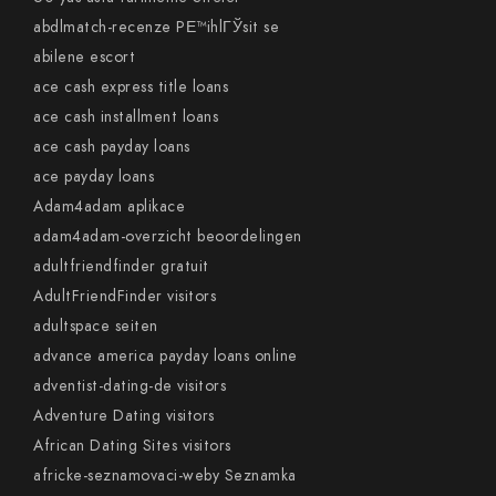
abdlmatch-recenze PЕ™ihlГЎsit se
abilene escort
ace cash express title loans
ace cash installment loans
ace cash payday loans
ace payday loans
Adam4adam aplikace
adam4adam-overzicht beoordelingen
adultfriendfinder gratuit
AdultFriendFinder visitors
adultspace seiten
advance america payday loans online
adventist-dating-de visitors
Adventure Dating visitors
African Dating Sites visitors
africke-seznamovaci-weby Seznamka