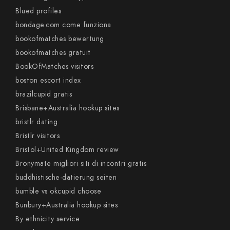
Blued profiles
bondage.com come funziona
bookofmatches bewertung
bookofmatches gratuit
BookOfMatches visitors
boston escort index
brazilcupid gratis
Brisbane+Australia hookup sites
bristlr dating
Bristlr visitors
Bristol+United Kingdom review
Bronymate migliori siti di incontri gratis
buddhistische-datierung seiten
bumble vs okcupid choose
Bunbury+Australia hookup sites
By ethnicity service