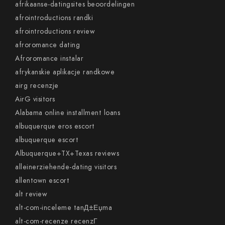
afrikaanse-datingsites beoordelingen
afrointroductions randki
afrointroductions review
afroromance dating
Afroromance instalar
afrykanskie aplikacje randkowe
airg recenzje
AirG visitors
Alabama online installment loans
albuquerque eros escort
albuquerque escort
Albuquerque+TX+Texas reviews
alleinerziehende-dating visitors
allentown escort
alt review
alt-com-inceleme tanД±Еџma
alt-com-recenze recenzГ­