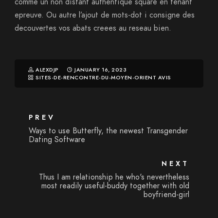
comme un non distant authentique square en tenant
epreuve. Ou autre l’ajout de mots-dot i consigne des
decouvertes vos abats creees au reseau bien.
ALEXDJP
JANUARY 16, 2023
SITES-DE-RENCONTRE-DU-MOYEN-ORIENT AVIS
PREV
Ways to use Butterfly, the newest Transgender
Dating Software
NEXT
Thus I am relationship he who's nevertheless
most readily useful-buddy together with old
boyfriend-girl