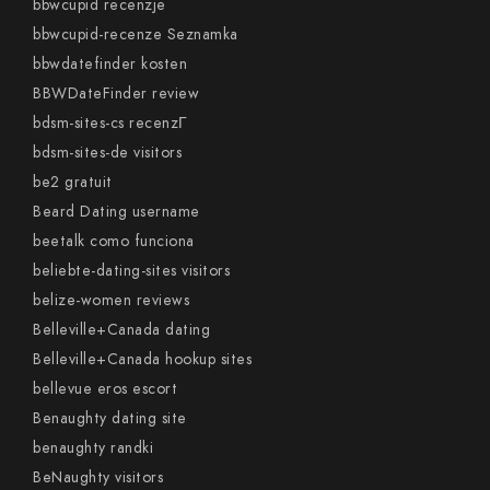
bbwcupid recenzje
bbwcupid-recenze Seznamka
bbwdatefinder kosten
BBWDateFinder review
bdsm-sites-cs recenzГ­
bdsm-sites-de visitors
be2 gratuit
Beard Dating username
beetalk como funciona
beliebte-dating-sites visitors
belize-women reviews
Belleville+Canada dating
Belleville+Canada hookup sites
bellevue eros escort
Benaughty dating site
benaughty randki
BeNaughty visitors