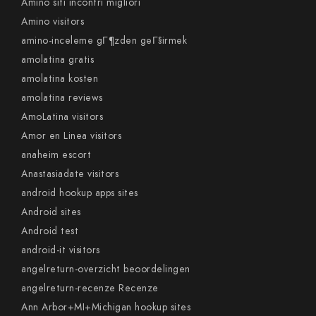
Amino siti incontri migliori
Amino visitors
amino-inceleme gГ¶zden geГ§irmek
amolatina gratis
amolatina kosten
amolatina reviews
AmoLatina visitors
Amor en Linea visitors
anaheim escort
Anastasiadate visitors
android hookup apps sites
Android sites
Android test
android-it visitors
angelreturn-overzicht beoordelingen
angelreturn-recenze Recenze
Ann Arbor+MI+Michigan hookup sites