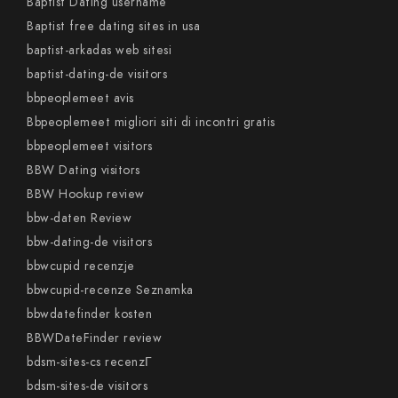
Baptist Dating username
Baptist free dating sites in usa
baptist-arkadas web sitesi
baptist-dating-de visitors
bbpeoplemeet avis
Bbpeoplemeet migliori siti di incontri gratis
bbpeoplemeet visitors
BBW Dating visitors
BBW Hookup review
bbw-daten Review
bbw-dating-de visitors
bbwcupid recenzje
bbwcupid-recenze Seznamka
bbwdatefinder kosten
BBWDateFinder review
bdsm-sites-cs recenzГ­
bdsm-sites-de visitors