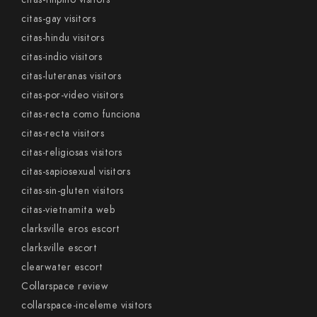
citas-gay visitors
citas-hindu visitors
citas-indio visitors
citas-luteranas visitors
citas-por-video visitors
citas-recta como funciona
citas-recta visitors
citas-religiosas visitors
citas-sapiosexual visitors
citas-sin-gluten visitors
citas-vietnamita web
clarksville eros escort
clarksville escort
clearwater escort
Collarspace review
collarspace-inceleme visitors