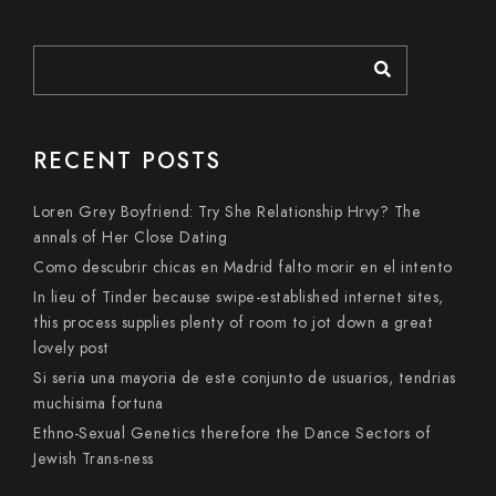
RECENT POSTS
Loren Grey Boyfriend: Try She Relationship Hrvy? The
annals of Her Close Dating
Como descubrir chicas en Madrid falto morir en el intento
In lieu of Tinder because swipe-established internet sites,
this process supplies plenty of room to jot down a great
lovely post
Si seri­a una mayoria de este conjunto de usuarios, tendri­as
muchisima fortuna
Ethno-Sexual Genetics therefore the Dance Sectors of
Jewish Trans-ness