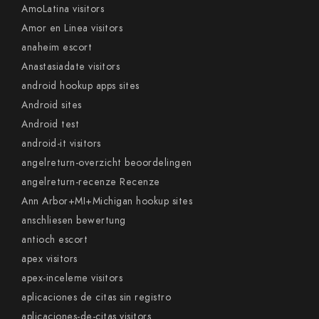
AmoLatina visitors
Amor en Linea visitors
anaheim escort
Anastasiadate visitors
android hookup apps sites
Android sites
Android test
android-it visitors
angelreturn-overzicht beoordelingen
angelreturn-recenze Recenze
Ann Arbor+MI+Michigan hookup sites
anschliesen bewertung
antioch escort
apex visitors
apex-inceleme visitors
aplicaciones de citas sin registro
aplicaciones-de-citas visitors