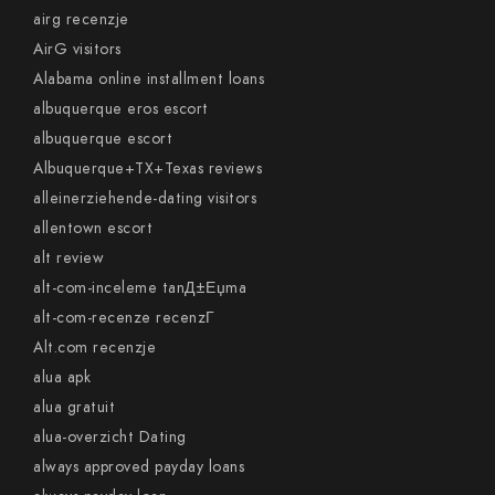
airg recenzje
AirG visitors
Alabama online installment loans
albuquerque eros escort
albuquerque escort
Albuquerque+TX+Texas reviews
alleinerziehende-dating visitors
allentown escort
alt review
alt-com-inceleme tanД±Еџma
alt-com-recenze recenzГ­
Alt.com recenzje
alua apk
alua gratuit
alua-overzicht Dating
always approved payday loans