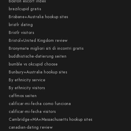
boston escort index
brazilcupid gratis
Brisbane+Australia hookup sites
bristlr dating
Bristlr visitors
Bristol+United Kingdom review
Bronymate migliori siti di incontri gratis
buddhistische-datierung seiten
bumble vs okcupid choose
Bunbury+Australia hookup sites
By ethnicity service
By ethnicity visitors
caffmos seiten
calificar-mi-fecha como funciona
calificar-mi-fecha visitors
Cambridge+MA+Massachusetts hookup sites
canadian-dating review