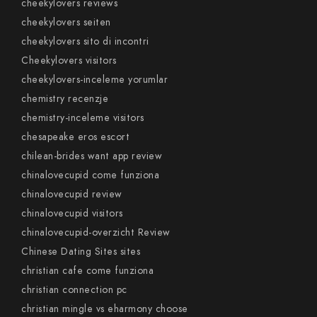
cheekylovers reviews
cheekylovers seiten
cheekylovers sito di incontri
Cheekylovers visitors
cheekylovers-inceleme yorumlar
chemistry recenzje
chemistry-inceleme visitors
chesapeake eros escort
chilean-brides want app review
chinalovecupid come funziona
chinalovecupid review
chinalovecupid visitors
chinalovecupid-overzicht Review
Chinese Dating Sites sites
christian cafe come funziona
christian connection pc
christian mingle vs eharmony choose