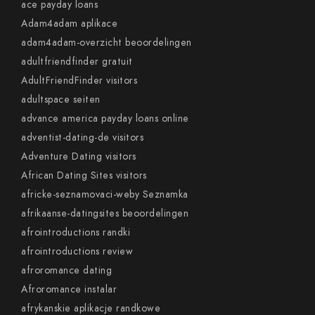
ace payday loans
Adam4adam aplikace
adam4adam-overzicht beoordelingen
adultfriendfinder gratuit
AdultFriendFinder visitors
adultspace seiten
advance america payday loans online
adventist-dating-de visitors
Adventure Dating visitors
African Dating Sites visitors
africke-seznamovaci-weby Seznamka
afrikaanse-datingsites beoordelingen
afrointroductions randki
afrointroductions review
afroromance dating
Afroromance instalar
afrykanskie aplikacje randkowe