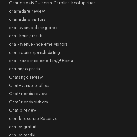
Charlotte+NC+North Carolina hookup sites
charmdate review
charmdate visitors
chat avenue dating sites
chat hour gratuit
chat-avenue-inceleme visitors
chat-rooms-spanish dating
chat-zozo-inceleme tanД±Еџma
chatango gratis
Chatango review
ChatAvenue profiles
ChatFriends review
ChatFriends visitors
Chatib review
chatib-recenze Recenze
chatiw gratuit
chatiw randki