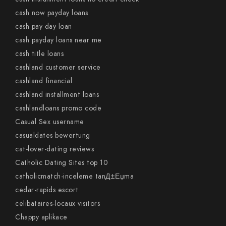
cash now payday loans
cash pay day loan
cash payday loans near me
cash title loans
cashland customer service
cashland financial
cashland installment loans
cashlandloans promo code
Casual Sex username
casualdates bewertung
cat-lover-dating reviews
Catholic Dating Sites top 10
catholicmatch-inceleme tanД±Еџma
cedar-rapids escort
celibataires-locaux visitors
Chappy aplikace