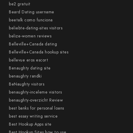
be2 gratuit
Beard Dating username
beetalk como funciona
beliebte-dating-sites visitors
belize-women reviews
Belleville+Canada dating
Belleville+Canada hookup sites
bellevue eros escort
Benaughty dating site
benaughty randki
BeNaughty visitors
benaughty-inceleme visitors
benaughty-overzicht Review
best banks for personal loans
best essay writing service
Best Hookup Apps site
Best Hookup Sites how to use