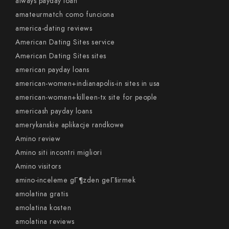
always payday loan
amateurmatch como funciona
america-dating reviews
American Dating Sites service
American Dating Sites sites
american payday loans
american-women+indianapolis-in sites in usa
american-women+killeen-tx site for people
americash payday loans
amerykanskie aplikacje randkowe
Amino review
Amino siti incontri migliori
Amino visitors
amino-inceleme gГ¶zden geГ§irmek
amolatina gratis
amolatina kosten
amolatina reviews