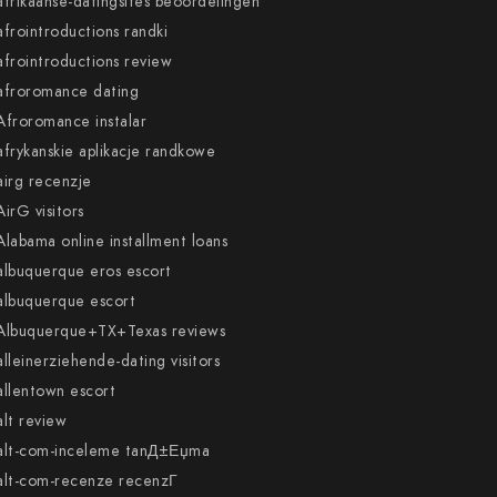
afrikaanse-datingsites beoordelingen
afrointroductions randki
afrointroductions review
afroromance dating
Afroromance instalar
afrykanskie aplikacje randkowe
airg recenzje
AirG visitors
Alabama online installment loans
albuquerque eros escort
albuquerque escort
Albuquerque+TX+Texas reviews
alleinerziehende-dating visitors
allentown escort
alt review
alt-com-inceleme tanД±Еџma
alt-com-recenze recenzГ­