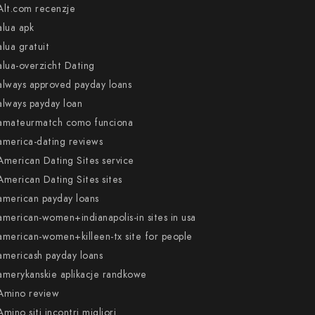
Alt.com recenzje
alua apk
alua gratuit
alua-overzicht Dating
always approved payday loans
always payday loan
amateurmatch como funciona
america-dating reviews
American Dating Sites service
American Dating Sites sites
american payday loans
american-women+indianapolis-in sites in usa
american-women+killeen-tx site for people
americash payday loans
amerykanskie aplikacje randkowe
Amino review
Amino siti incontri migliori