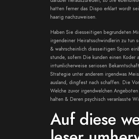
daruber herauszureden, so Sie ebendiese 
hatten ferner das Dispo erklart wordt se
haarig nachzuweisen.
Haben Sie diesseitigen begrundeten Miss
irgendeiner Heiratsschwindlerin zu tun se
& wahrscheinlich diesseitigen Spion ein
stunde, sofern Die kunden einen Koder a
irrtumlicherweise seriosen Bekanntschaf
Strategie unter anderem irgendwas Meis
ausland, dingfest nach schaffen. Die Vo
Welche zuvor irgendwelchen Angeboten B
halten & Deren psychisch veranlasste Wi
Auf diese we
leser umher