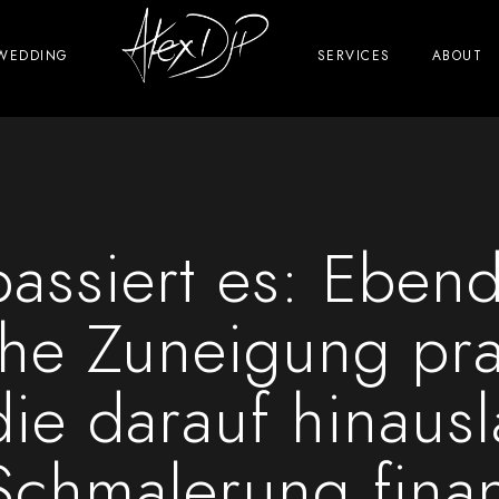
WEDDING
SERVICES
ABOUT
assiert es: Ebendi
he Zuneigung pras
die darauf hinausl
Schmalerung finanz