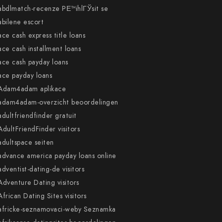
abdlmatch-recenze PЕ™ihlГЎsit se
abilene escort
ace cash express title loans
ace cash installment loans
ace cash payday loans
ace payday loans
Adam4adam aplikace
adam4adam-overzicht beoordelingen
adultfriendfinder gratuit
AdultFriendFinder visitors
adultspace seiten
advance america payday loans online
adventist-dating-de visitors
Adventure Dating visitors
African Dating Sites visitors
africke-seznamovaci-weby Seznamka