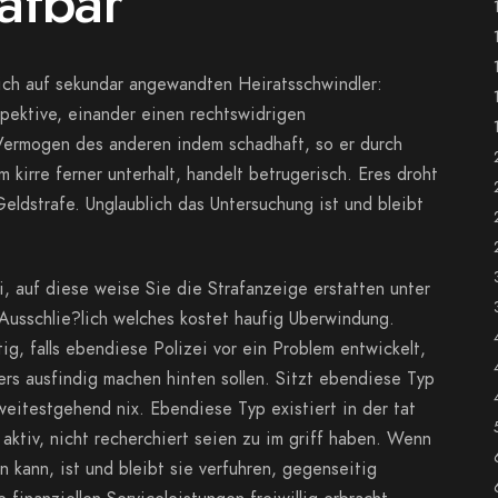
rafbar
ich auf sekundar angewandten Heiratsschwindler:
pektive, einander einen rechtswidrigen
 Vermogen des anderen indem schadhaft, so er durch
 kirre ferner unterhalt, handelt betrugerisch. Eres droht
Geldstrafe. Unglaublich das Untersuchung ist und bleibt
 auf diese weise Sie die Strafanzeige erstatten unter
 Ausschlie?lich welches kostet haufig Uberwindung.
g, falls ebendiese Polizei vor ein Problem entwickelt,
ers ausfindig machen hinten sollen. Sitzt ebendiese Typ
eitestgehend nix. Ebendiese Typ existiert in der tat
 aktiv, nicht recherchiert seien zu im griff haben. Wenn
 kann, ist und bleibt sie verfuhren, gegenseitig