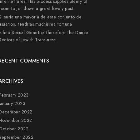
internet sites, this process supplies plenty of
room to jot down a great lovely post
Si seri­a una mayoria de este conjunto de
usuarios, tendri­as muchisima fortuna
Ethno-Sexual Genetics therefore the Dance
Sectors of Jewish Trans-ness
RECENT COMMENTS
ARCHIVES
February 2023
January 2023
December 2022
November 2022
October 2022
September 2022