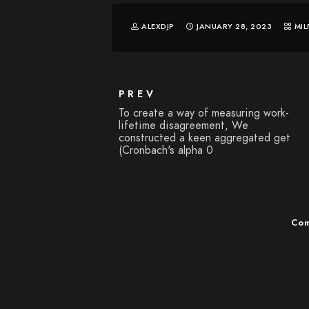
ALEXDJP
JANUARY 28, 2023
MIL
PREV
To create a way of measuring work-
lifetime disagreement, We
constructed a keen aggregated get
(Cronbach's alpha 0
Com