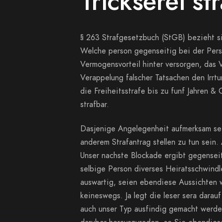
Trickserei st
§ 263 Strafgesetzbuch (StGB) bezieht s
Welche person gegenseitig bei der Pers
Vermogensvorteil hinter versorgen, das
Verappelung falscher Tatsachen den Irrtum
die Freiheitsstrafe bis zu funf Jahren & 
strafbar.
Dasjenige Angelegenheit aufmerksam sei,
anderem Strafantrag stellen zu tun sein.
Unser nachste Blockade ergibt gegenseiti
selbige Person diverses Heiratsschwindl
auswartig, seien ebendiese Aussichten w
keineswegs. Ja legt die leser sera darauf
auch unser Typ ausfindig gemacht werden