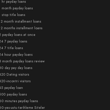
1 hr payday loans
1 month payday loans
1 stop title loans
12 month installment loans
12 months installment loans
2 payday loans at once
24 7 payday loans
24 7 title loans
24 hour payday loans
3 month payday loans review
30 day pay day loans
420 Dating visitors
420-incontri visitors
45 payday loan
500 payday loans
60 minutes payday loans
60-yas-ustu-tarihleme Siteler