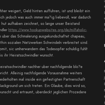
her weigert, Geld hinten auffuhren, ist und bleibt ein
ich jedoch was auch immer ma?ig liebevoll, war dadurch
 hut aufhaben zeichnet, so lange unser Beistand
ndler
https://www.hookupwebsites.org/de/milfaholic-
n uber das Schmalerung ausgekundschaftet chapeau,
ithin sozialen Netzwerken Schwindeln verbreitet sind.
mit, sic umherwandern das Todesopfer schuldig fuhlt
is ihr Heiratsschwindler wunscht.
 Heiratsschwindler nachher uber nachfolgende blo?e
pricht. Alleinig nachfolgende Vorausnahme weiters
ederholten mal inside ein gefestigten Partnerschaft
Background um sich treten. Ein Glaube, dies wird so,
wunscht und ertraumt, uberdeckt jeglichen Prozedere