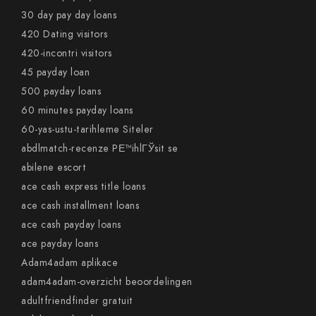
30 day pay day loans
420 Dating visitors
420-incontri visitors
45 payday loan
500 payday loans
60 minutes payday loans
60-yas-ustu-tarihleme Siteler
abdlmatch-recenze PЕ™ihlГЎsit se
abilene escort
ace cash express title loans
ace cash installment loans
ace cash payday loans
ace payday loans
Adam4adam aplikace
adam4adam-overzicht beoordelingen
adultfriendfinder gratuit