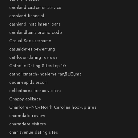
cashland customer service
cashland financial
cashland installment loans
cashlandloans promo code
Casual Sex username
casualdates bewertung
cat-lover-dating reviews
Catholic Dating Sites top 10
catholicmatch-inceleme tanД±Еџma
cedar-rapids escort
celibataires-locaux visitors
Chappy aplikace
Charlotte+NC+North Carolina hookup sites
charmdate review
charmdate visitors
chat avenue dating sites