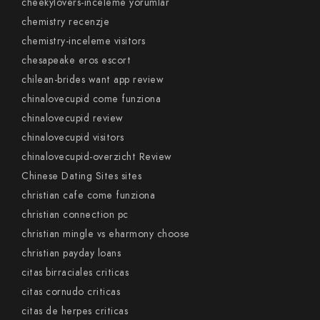
cheekylovers-inceleme yorumlar
chemistry recenzje
chemistry-inceleme visitors
chesapeake eros escort
chilean-brides want app review
chinalovecupid come funziona
chinalovecupid review
chinalovecupid visitors
chinalovecupid-overzicht Review
Chinese Dating Sites sites
christian cafe come funziona
christian connection pc
christian mingle vs eharmony choose
christian payday loans
citas birraciales criticas
citas cornudo criticas
citas de herpes criticas