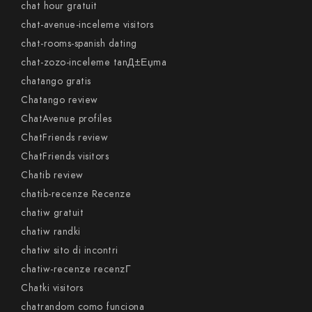
chat hour gratuit
chat-avenue-inceleme visitors
chat-rooms-spanish dating
chat-zozo-inceleme tanД±Еџma
chatango gratis
Chatango review
ChatAvenue profiles
ChatFriends review
ChatFriends visitors
Chatib review
chatib-recenze Recenze
chatiw gratuit
chatiw randki
chatiw sito di incontri
chatiw-recenze recenzГ­
Chatki visitors
chatrandom como funciona