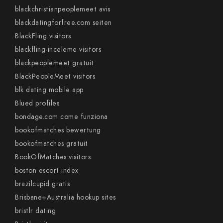
blackchristianpeoplemeet avis
blackdatingforfree.com seiten
BlackFling visitors
blackfling-inceleme visitors
blackpeoplemeet gratuit
BlackPeopleMeet visitors
blk dating mobile app
Blued profiles
bondage.com come funziona
bookofmatches bewertung
bookofmatches gratuit
BookOfMatches visitors
boston escort index
brazilcupid gratis
Brisbane+Australia hookup sites
bristlr dating