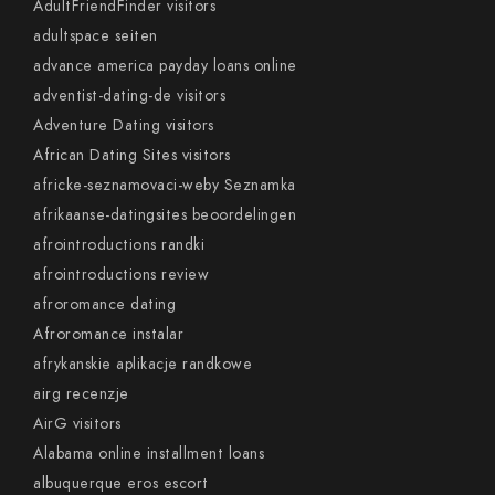
AdultFriendFinder visitors
adultspace seiten
advance america payday loans online
adventist-dating-de visitors
Adventure Dating visitors
African Dating Sites visitors
africke-seznamovaci-weby Seznamka
afrikaanse-datingsites beoordelingen
afrointroductions randki
afrointroductions review
afroromance dating
Afroromance instalar
afrykanskie aplikacje randkowe
airg recenzje
AirG visitors
Alabama online installment loans
albuquerque eros escort