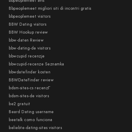
bbpeoplemeet avis
Bbpeoplemeet migliori siti di incontri gratis
bbpeoplemeet visitors
BBW Dating visitors
BBW Hookup review
bbw-daten Review
bbw-dating-de visitors
bbwcupid recenzje
bbwcupid-recenze Seznamka
bbwdatefinder kosten
BBWDateFinder review
bdsm-sites-cs recenzГ­
bdsm-sites-de visitors
be2 gratuit
Beard Dating username
beetalk como funciona
beliebte-dating-sites visitors