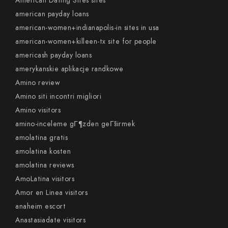
American Dating Sites sites
american payday loans
american-women+indianapolis-in sites in usa
american-women+killeen-tx site for people
americash payday loans
amerykanskie aplikacje randkowe
Amino review
Amino siti incontri migliori
Amino visitors
amino-inceleme gГ¶zden geГ§irmek
amolatina gratis
amolatina kosten
amolatina reviews
AmoLatina visitors
Amor en Linea visitors
anaheim escort
Anastasiadate visitors