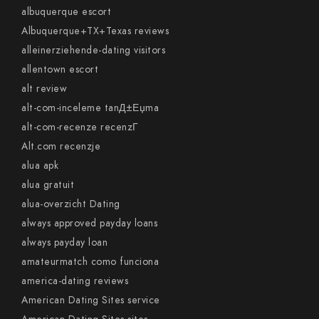
albuquerque escort
Albuquerque+TX+Texas reviews
alleinerziehende-dating visitors
allentown escort
alt review
alt-com-inceleme tanД±Еџma
alt-com-recenze recenzГ­
Alt.com recenzje
alua apk
alua gratuit
alua-overzicht Dating
always approved payday loans
always payday loan
amateurmatch como funciona
america-dating reviews
American Dating Sites service