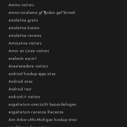
Amino visitors
amino-inceleme gГ¶zden geГ§irmek
amolatina gratis
amolatina kosten
amolatina reviews
AmoLatina visitors
Amor en Linea visitors
anaheim escort
Anastasiadate visitors
android hookup apps sites
Android sites
Android test
android-it visitors
angelreturn-overzicht beoordelingen
angelreturn-recenze Recenze
Ann Arbor+MI+Michigan hookup sites