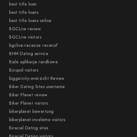
best title loan
best title loans
best title loans online
BGCLive review
BGCLive visitors
bgclive-recenze recenzГ­
BHM Dating service
Biale aplikacje randkowe
Bicupid visitors
biggercity-overzicht Review
Biker Dating Sites username
Biker Planet review
Biker Planet visitors
bikerplanet bewertung
bikerplanet-inceleme visitors
Biracial Dating sites
Biracial Dating visitors