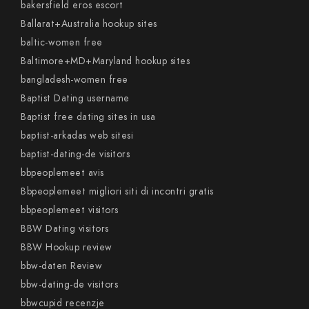
bakersfield eros escort
Ballarat+Australia hookup sites
baltic-women free
Baltimore+MD+Maryland hookup sites
bangladesh-women free
Baptist Dating username
Baptist free dating sites in usa
baptist-arkadas web sitesi
baptist-dating-de visitors
bbpeoplemeet avis
Bbpeoplemeet migliori siti di incontri gratis
bbpeoplemeet visitors
BBW Dating visitors
BBW Hookup review
bbw-daten Review
bbw-dating-de visitors
bbwcupid recenzje