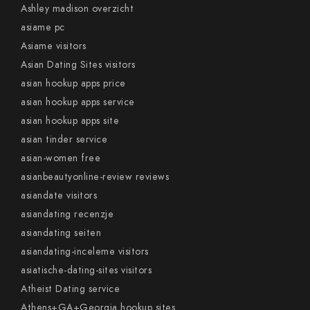
Ashley madison overzicht
asiame pc
Asiame visitors
Asian Dating Sites visitors
asian hookup apps price
asian hookup apps service
asian hookup apps site
asian tinder service
asian-women free
asianbeautyonline-review reviews
asiandate visitors
asiandating recenzje
asiandating seiten
asiandating-inceleme visitors
asiatische-dating-sites visitors
Atheist Dating service
Athens+GA+Georgia hookup sites