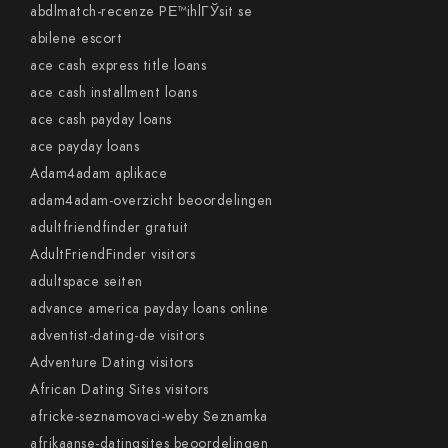
abdlmatch-recenze PЕ™ihlГЎsit se
abilene escort
ace cash express title loans
ace cash installment loans
ace cash payday loans
ace payday loans
Adam4adam aplikace
adam4adam-overzicht beoordelingen
adultfriendfinder gratuit
AdultFriendFinder visitors
adultspace seiten
advance america payday loans online
adventist-dating-de visitors
Adventure Dating visitors
African Dating Sites visitors
africke-seznamovaci-weby Seznamka
afrikaanse-datingsites beoordelingen