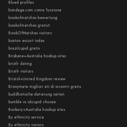
Blued profiles
bondage.com come funziona
bookofmatches bewertung
bookofmatches gratuit
BookOfMatches visitors
boston escort index
brazilcupid gratis
Brisbane+Australia hookup sites
bristlr dating
Bristlr visitors
Bristol+United Kingdom review
Bronymate migliori siti di incontri gratis
buddhistische-datierung seiten
bumble vs okcupid choose
Bunbury+Australia hookup sites
By ethnicity service
By ethnicity visitors