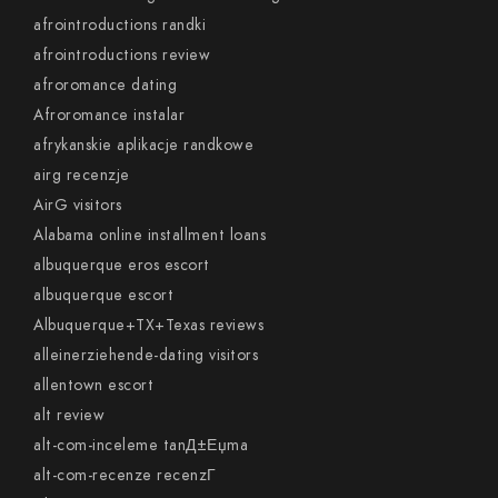
afrointroductions randki
afrointroductions review
afroromance dating
Afroromance instalar
afrykanskie aplikacje randkowe
airg recenzje
AirG visitors
Alabama online installment loans
albuquerque eros escort
albuquerque escort
Albuquerque+TX+Texas reviews
alleinerziehende-dating visitors
allentown escort
alt review
alt-com-inceleme tanД±Еџma
alt-com-recenze recenzГ­