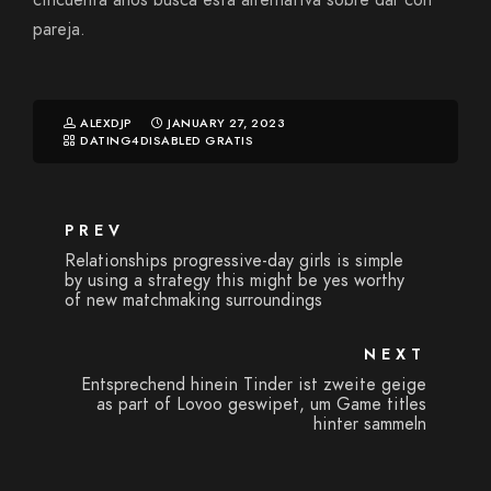
cincuenta anos busca esta alternativa sobre dar con
pareja.
ALEXDJP
JANUARY 27, 2023
DATING4DISABLED GRATIS
PREV
Relationships progressive-day girls is simple
by using a strategy this might be yes worthy
of new matchmaking surroundings
NEXT
Entsprechend hinein Tinder ist zweite geige
as part of Lovoo geswipet, um Game titles
hinter sammeln