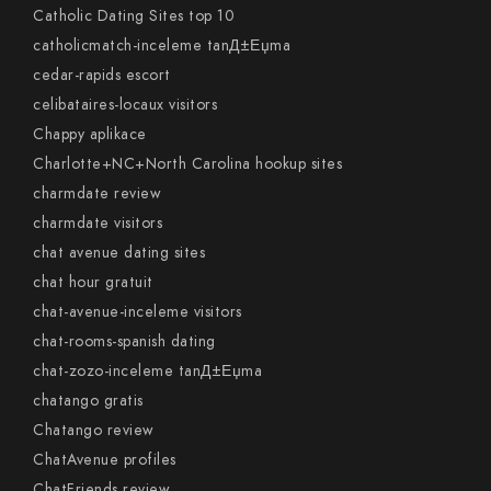
Catholic Dating Sites top 10
catholicmatch-inceleme tanД±Еџma
cedar-rapids escort
celibataires-locaux visitors
Chappy aplikace
Charlotte+NC+North Carolina hookup sites
charmdate review
charmdate visitors
chat avenue dating sites
chat hour gratuit
chat-avenue-inceleme visitors
chat-rooms-spanish dating
chat-zozo-inceleme tanД±Еџma
chatango gratis
Chatango review
ChatAvenue profiles
ChatFriends review