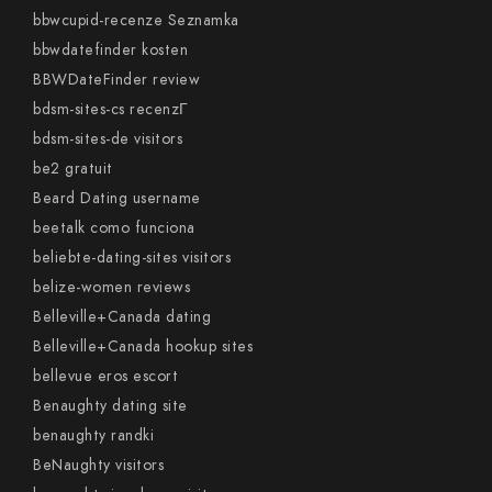
bbwcupid-recenze Seznamka
bbwdatefinder kosten
BBWDateFinder review
bdsm-sites-cs recenzГ­
bdsm-sites-de visitors
be2 gratuit
Beard Dating username
beetalk como funciona
beliebte-dating-sites visitors
belize-women reviews
Belleville+Canada dating
Belleville+Canada hookup sites
bellevue eros escort
Benaughty dating site
benaughty randki
BeNaughty visitors