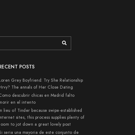
RECENT POSTS
Loren Grey Boyfriend: Try She Relationship
Hrvy? The annals of Her Close Dating
Como descubrir chicas en Madrid falto
morir en el intento
In lieu of Tinder because swipe-established
internet sites, this process supplies plenty of
room to jot down a great lovely post
Si seri­a una mayoria de este conjunto de