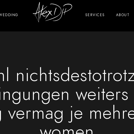
WEDDING
SERVICES
ABOUT
l nichtsdestotrotz
ngungen weiters 
 vermag je mehr
women