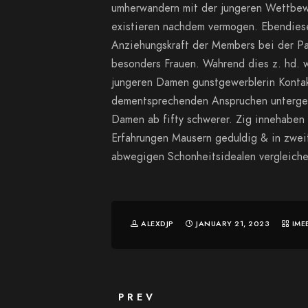
umherwandern mit der jungeren Wettbew
existieren nachdem vermogen. Ebendiese 
Anziehungskraft der Members bei der Par
besonders Frauen. Wahrend dies z. hd.
jungeren Damen gunstgewerblerin Kontakt
dementsprechenden Anspruchen untergeo
Damen ab fifty schwerer. Zig innehaben
Erfahrungen Mausern geduldig & in zweif
abwegigen Schonheitsidealen vergleiche
ALEXDJP
JANUARY 21, 2023
IME
PREV