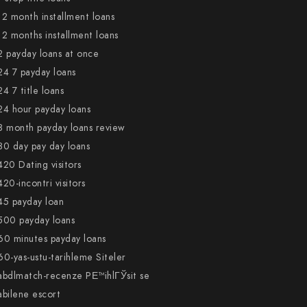
12 month installment loans
12 months installment loans
2 payday loans at once
24 7 payday loans
24 7 title loans
24 hour payday loans
3 month payday loans review
30 day pay day loans
420 Dating visitors
420-incontri visitors
45 payday loan
500 payday loans
60 minutes payday loans
60-yas-ustu-tarihleme Siteler
abdlmatch-recenze PЕ™ihlГЎsit se
abilene escort