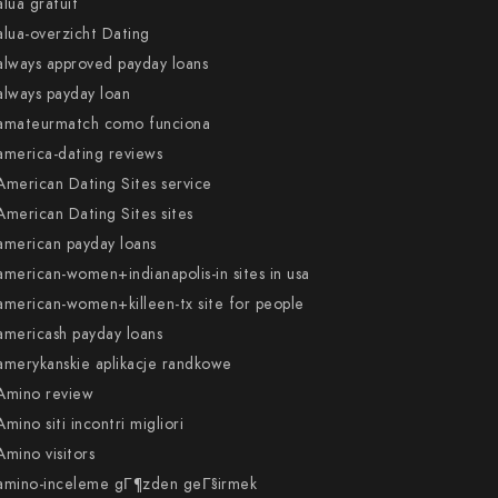
alua gratuit
alua-overzicht Dating
always approved payday loans
always payday loan
amateurmatch como funciona
america-dating reviews
American Dating Sites service
American Dating Sites sites
american payday loans
american-women+indianapolis-in sites in usa
american-women+killeen-tx site for people
americash payday loans
amerykanskie aplikacje randkowe
Amino review
Amino siti incontri migliori
Amino visitors
amino-inceleme gГ¶zden geГ§irmek