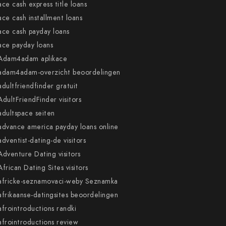
ace cash express title loans
ace cash installment loans
ace cash payday loans
ace payday loans
Adam4adam aplikace
adam4adam-overzicht beoordelingen
adultfriendfinder gratuit
AdultFriendFinder visitors
adultspace seiten
advance america payday loans online
adventist-dating-de visitors
Adventure Dating visitors
African Dating Sites visitors
africke-seznamovaci-weby Seznamka
afrikaanse-datingsites beoordelingen
afrointroductions randki
afrointroductions review