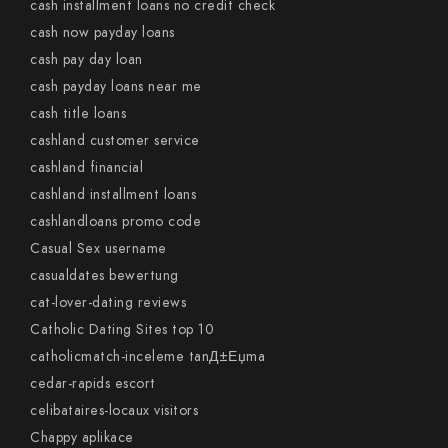
cash installment loans no credit check
cash now payday loans
cash pay day loan
cash payday loans near me
cash title loans
cashland customer service
cashland financial
cashland installment loans
cashlandloans promo code
Casual Sex username
casualdates bewertung
cat-lover-dating reviews
Catholic Dating Sites top 10
catholicmatch-inceleme tanД±Еџma
cedar-rapids escort
celibataires-locaux visitors
Chappy aplikace