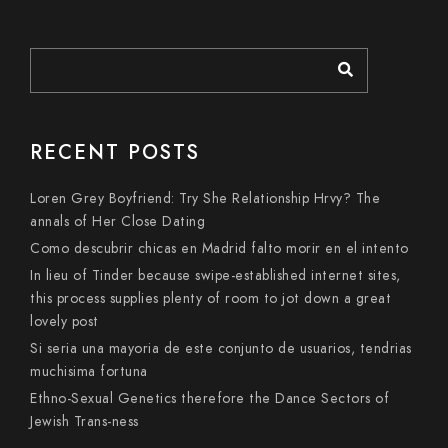
RECENT POSTS
Loren Grey Boyfriend: Try She Relationship Hrvy? The
annals of Her Close Dating
Como descubrir chicas en Madrid falto morir en el intento
In lieu of Tinder because swipe-established internet sites,
this process supplies plenty of room to jot down a great
lovely post
Si seri­a una mayoria de este conjunto de usuarios, tendri­as
muchisima fortuna
Ethno-Sexual Genetics therefore the Dance Sectors of
Jewish Trans-ness