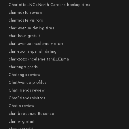
Charlotte+NC+North Carolina hookup sites
charmdate review
charmdate visitors
chat avenue dating sites
chat hour gratuit
chat-avenue-inceleme visitors
chat-rooms-spanish dating
chat-zozo-inceleme tanД±Еџma
chatango gratis
Chatango review
ChatAvenue profiles
ChatFriends review
ChatFriends visitors
Chatib review
chatib-recenze Recenze
chatiw gratuit