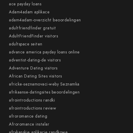
ace payday loans
Adam4adam aplikace
adam4adam-overzicht beoordelingen
adultfriendfinder gratuit
AdultFriendFinder visitors
adultspace seiten
advance america payday loans online
adventist-dating-de visitors
Adventure Dating visitors
African Dating Sites visitors
africke-seznamovaci-weby Seznamka
afrikaanse-datingsites beoordelingen
afrointroductions randki
afrointroductions review
afroromance dating
Afroromance instalar
afrykanskie aplikacje randkowe