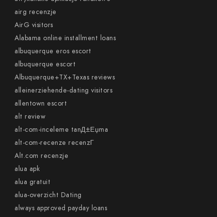
airg recenzje
AirG visitors
Alabama online installment loans
albuquerque eros escort
albuquerque escort
Albuquerque+TX+Texas reviews
alleinerziehende-dating visitors
allentown escort
alt review
alt-com-inceleme tanД±Еџma
alt-com-recenze recenzГ­
Alt.com recenzje
alua apk
alua gratuit
alua-overzicht Dating
always approved payday loans