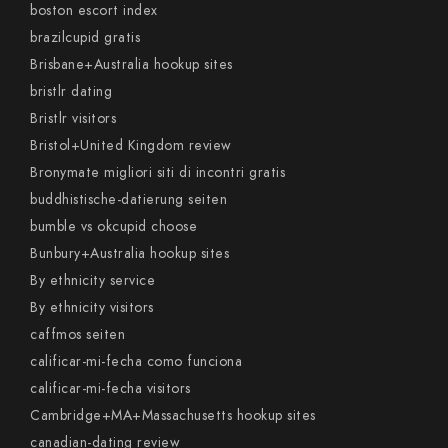
boston escort index
brazilcupid gratis
Brisbane+Australia hookup sites
bristlr dating
Bristlr visitors
Bristol+United Kingdom review
Bronymate migliori siti di incontri gratis
buddhistische-datierung seiten
bumble vs okcupid choose
Bunbury+Australia hookup sites
By ethnicity service
By ethnicity visitors
caffmos seiten
calificar-mi-fecha como funciona
calificar-mi-fecha visitors
Cambridge+MA+Massachusetts hookup sites
canadian-dating review