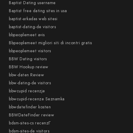
Baptist Dating username
Baptist free dating sites in usa
baptist-arkadas web sitesi
baptist-dating-de visitors
bbpeoplemeet avis
Bbpeoplemeet migliori siti di incontri gratis
bbpeoplemeet visitors
BBW Dating visitors
BBW Hookup review
bbw-daten Review
bbw-dating-de visitors
bbwcupid recenzje
bbwcupid-recenze Seznamka
bbwdatefinder kosten
BBWDateFinder review
bdsm-sites-cs recenzГ­
bdsm-sites-de visitors