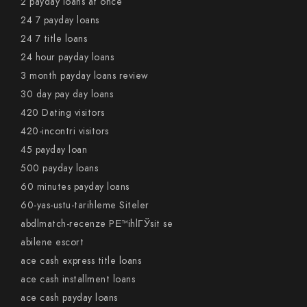
2 payday loans at once
24 7 payday loans
24 7 title loans
24 hour payday loans
3 month payday loans review
30 day pay day loans
420 Dating visitors
420-incontri visitors
45 payday loan
500 payday loans
60 minutes payday loans
60-yas-ustu-tarihleme Siteler
abdlmatch-recenze PЕ™ihlГЎsit se
abilene escort
ace cash express title loans
ace cash installment loans
ace cash payday loans