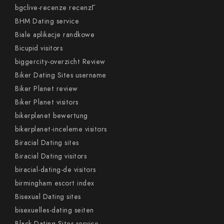
bgclive-recenze recenzГ­
BHM Dating service
Biale aplikacje randkowe
Bicupid visitors
biggercity-overzicht Review
Biker Dating Sites username
Biker Planet review
Biker Planet visitors
bikerplanet bewertung
bikerplanet-inceleme visitors
Biracial Dating sites
Biracial Dating visitors
biracial-dating-de visitors
birmingham escort index
Bisexual Dating sites
bisexuelles-dating seiten
Black Dating Sites service