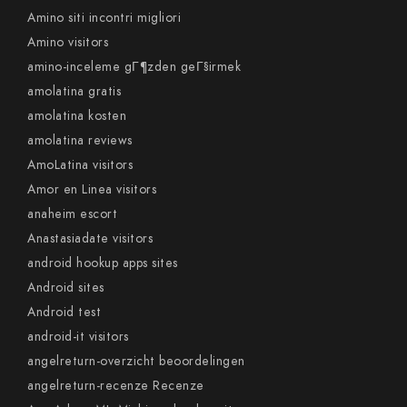
Amino siti incontri migliori
Amino visitors
amino-inceleme gГ¶zden geГ§irmek
amolatina gratis
amolatina kosten
amolatina reviews
AmoLatina visitors
Amor en Linea visitors
anaheim escort
Anastasiadate visitors
android hookup apps sites
Android sites
Android test
android-it visitors
angelreturn-overzicht beoordelingen
angelreturn-recenze Recenze