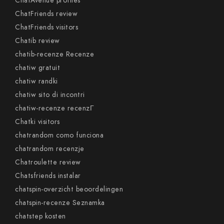
ChatAvenue profiles
ChatFriends review
ChatFriends visitors
Chatib review
chatib-recenze Recenze
chatiw gratuit
chatiw randki
chatiw sito di incontri
chatiw-recenze recenzГ­
Chatki visitors
chatrandom como funciona
chatrandom recenzje
Chatroulette review
Chatsfriends instalar
chatspin-overzicht beoordelingen
chatspin-recenze Seznamka
chatstep kosten