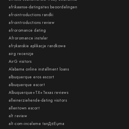
afrikaanse-datingsites beoordelingen
afrointroductions randki
afrointroductions review
afroromance dating
Afroromance instalar
afrykanskie aplikacje randkowe
airg recenzje
AirG visitors
Alabama online installment loans
albuquerque eros escort
albuquerque escort
Albuquerque+TX+Texas reviews
alleinerziehende-dating visitors
allentown escort
alt review
alt-com-inceleme tanД±Еџma