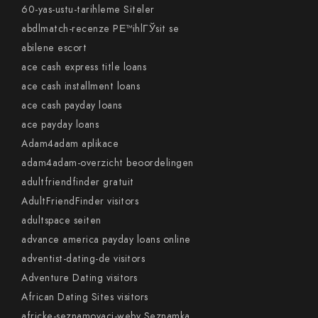
60-yas-ustu-tarihleme Siteler
abdlmatch-recenze PЕ™ihlГЎsit se
abilene escort
ace cash express title loans
ace cash installment loans
ace cash payday loans
ace payday loans
Adam4adam aplikace
adam4adam-overzicht beoordelingen
adultfriendfinder gratuit
AdultFriendFinder visitors
adultspace seiten
advance america payday loans online
adventist-dating-de visitors
Adventure Dating visitors
African Dating Sites visitors
africke-seznamovaci-weby Seznamka