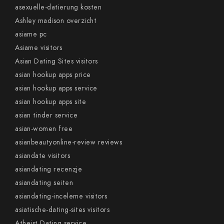
asexuelle-datierung kosten
Ashley madison overzicht
asiame pc
Asiame visitors
Asian Dating Sites visitors
asian hookup apps price
asian hookup apps service
asian hookup apps site
asian tinder service
asian-women free
asianbeautyonline-review reviews
asiandate visitors
asiandating recenzje
asiandating seiten
asiandating-inceleme visitors
asiatische-dating-sites visitors
Atheist Dating service