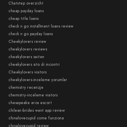
Chatstep overzicht
cheap payday loans
cheap title loans
check n go installment loans review
check n go payday loans
Cheekylovers review
cheekylovers reviews
cheekylovers seiten
cheekylovers sito di incontri
Cheekylovers visitors
cheekylovers-inceleme yorumlar
chemistry recenzje
chemistry-inceleme visitors
chesapeake eros escort
chilean-brides want app review
chinalovecupid come funziona
chinalovecupid review