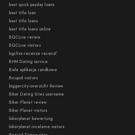
best quick payday loans
best title loan
best title loans
best title loans online
BGCLive review
BGCLive visitors
bgclive-recenze recenzГ­
BHM Dating service
Biale aplikacje randkowe
Bicupid visitors
biggercity-overzicht Review
Biker Dating Sites username
Biker Planet review
Biker Planet visitors
bikerplanet bewertung
bikerplanet-inceleme visitors
Biracial Dating sites