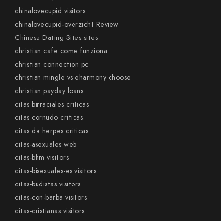
chinalovecupid visitors
chinalovecupid-overzicht Review
Chinese Dating Sites sites
christian cafe come funziona
christian connection pc
christian mingle vs eharmony choose
christian payday loans
citas birraciales criticas
citas cornudo criticas
citas de herpes criticas
citas-asexuales web
citas-bhm visitors
citas-bisexuales-es visitors
citas-budistas visitors
citas-con-barba visitors
citas-cristianas visitors