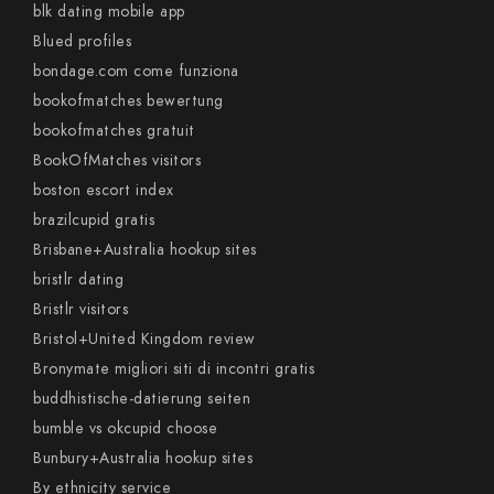
blk dating mobile app
Blued profiles
bondage.com come funziona
bookofmatches bewertung
bookofmatches gratuit
BookOfMatches visitors
boston escort index
brazilcupid gratis
Brisbane+Australia hookup sites
bristlr dating
Bristlr visitors
Bristol+United Kingdom review
Bronymate migliori siti di incontri gratis
buddhistische-datierung seiten
bumble vs okcupid choose
Bunbury+Australia hookup sites
By ethnicity service