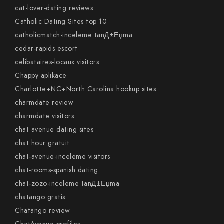
cat-lover-dating reviews
Catholic Dating Sites top 10
catholicmatch-inceleme tanД±Еџma
cedar-rapids escort
celibataires-locaux visitors
Chappy aplikace
Charlotte+NC+North Carolina hookup sites
charmdate review
charmdate visitors
chat avenue dating sites
chat hour gratuit
chat-avenue-inceleme visitors
chat-rooms-spanish dating
chat-zozo-inceleme tanД±Еџma
chatango gratis
Chatango review