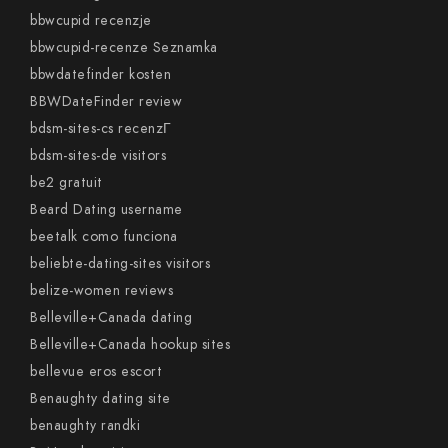
bbwcupid recenzje
bbwcupid-recenze Seznamka
bbwdatefinder kosten
BBWDateFinder review
bdsm-sites-cs recenzГ­
bdsm-sites-de visitors
be2 gratuit
Beard Dating username
beetalk como funciona
beliebte-dating-sites visitors
belize-women reviews
Belleville+Canada dating
Belleville+Canada hookup sites
bellevue eros escort
Benaughty dating site
benaughty randki