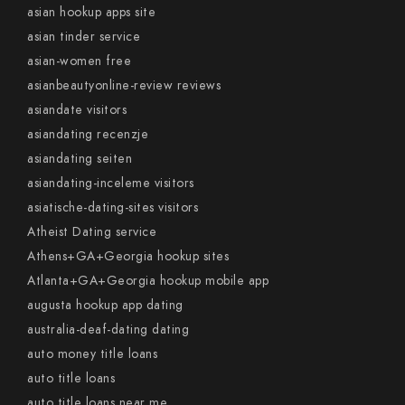
asian hookup apps site
asian tinder service
asian-women free
asianbeautyonline-review reviews
asiandate visitors
asiandating recenzje
asiandating seiten
asiandating-inceleme visitors
asiatische-dating-sites visitors
Atheist Dating service
Athens+GA+Georgia hookup sites
Atlanta+GA+Georgia hookup mobile app
augusta hookup app dating
australia-deaf-dating dating
auto money title loans
auto title loans
auto title loans near me