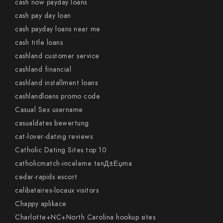
cash now payday loans
cash pay day loan
cash payday loans near me
cash title loans
cashland customer service
cashland financial
cashland installment loans
cashlandloans promo code
Casual Sex username
casualdates bewertung
cat-lover-dating reviews
Catholic Dating Sites top 10
catholicmatch-inceleme tanД±Еџma
cedar-rapids escort
celibataires-locaux visitors
Chappy aplikace
Charlotte+NC+North Carolina hookup sites