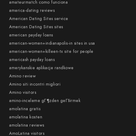
amateurmatch como funciona
america-dating reviews
American Dating Sites service
American Dating Sites sites
american payday loans
american-women+indianapolis-in sites in usa
american-women+killeen-tx site for people
americash payday loans
amerykanskie aplikacje randkowe
Amino review
Amino siti incontri migliori
Amino visitors
amino-inceleme gГ¶zden geГ§irmek
amolatina gratis
amolatina kosten
amolatina reviews
AmoLatina visitors