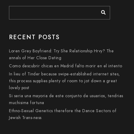
RECENT POSTS
Loren Grey Boyfriend: Try She Relationship Hrvy? The
annals of Her Close Dating
Como descubrir chicas en Madrid falto morir en el intento
In lieu of Tinder because swipe-established internet sites,
this process supplies plenty of room to jot down a great
lovely post
Si seri­a una mayoria de este conjunto de usuarios, tendri­as
muchisima fortuna
Ethno-Sexual Genetics therefore the Dance Sectors of
Jewish Trans-ness