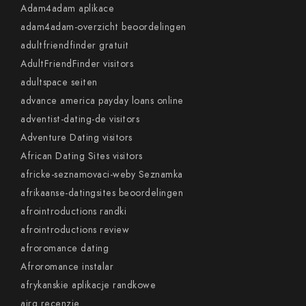
Adam4adam aplikace
adam4adam-overzicht beoordelingen
adultfriendfinder gratuit
AdultFriendFinder visitors
adultspace seiten
advance america payday loans online
adventist-dating-de visitors
Adventure Dating visitors
African Dating Sites visitors
africke-seznamovaci-weby Seznamka
afrikaanse-datingsites beoordelingen
afrointroductions randki
afrointroductions review
afroromance dating
Afroromance instalar
afrykanskie aplikacje randkowe
airg recenzje