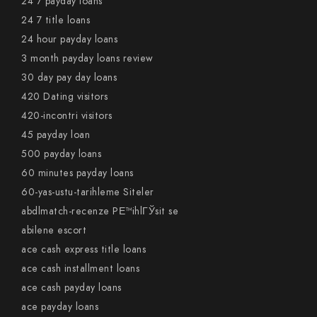
24 7 payday loans
24 7 title loans
24 hour payday loans
3 month payday loans review
30 day pay day loans
420 Dating visitors
420-incontri visitors
45 payday loan
500 payday loans
60 minutes payday loans
60-yas-ustu-tarihleme Siteler
abdlmatch-recenze PЕ™ihlГЎsit se
abilene escort
ace cash express title loans
ace cash installment loans
ace cash payday loans
ace payday loans