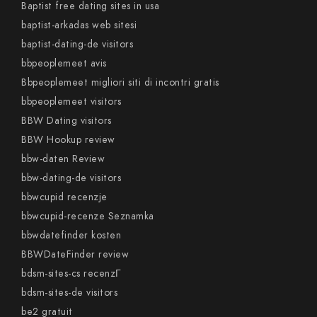
Baptist free dating sites in usa
baptist-arkadas web sitesi
baptist-dating-de visitors
bbpeoplemeet avis
Bbpeoplemeet migliori siti di incontri gratis
bbpeoplemeet visitors
BBW Dating visitors
BBW Hookup review
bbw-daten Review
bbw-dating-de visitors
bbwcupid recenzje
bbwcupid-recenze Seznamka
bbwdatefinder kosten
BBWDateFinder review
bdsm-sites-cs recenzГ­
bdsm-sites-de visitors
be2 gratuit