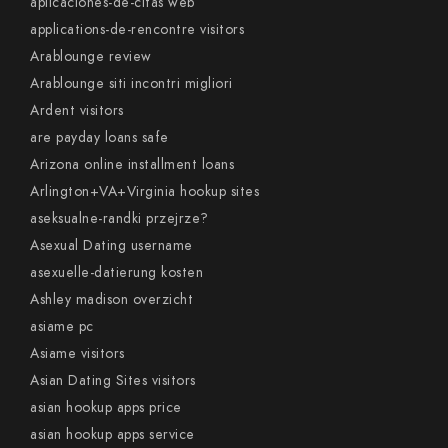
aplicaciones-de-citas web
applications-de-rencontre visitors
Arablounge review
Arablounge siti incontri migliori
Ardent visitors
are payday loans safe
Arizona online installment loans
Arlington+VA+Virginia hookup sites
aseksualne-randki przejrze?
Asexual Dating username
asexuelle-datierung kosten
Ashley madison overzicht
asiame pc
Asiame visitors
Asian Dating Sites visitors
asian hookup apps price
asian hookup apps service