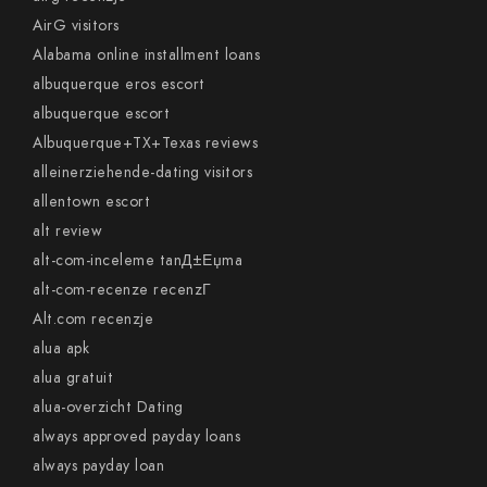
AirG visitors
Alabama online installment loans
albuquerque eros escort
albuquerque escort
Albuquerque+TX+Texas reviews
alleinerziehende-dating visitors
allentown escort
alt review
alt-com-inceleme tanД±Еџma
alt-com-recenze recenzГ­
Alt.com recenzje
alua apk
alua gratuit
alua-overzicht Dating
always approved payday loans
always payday loan