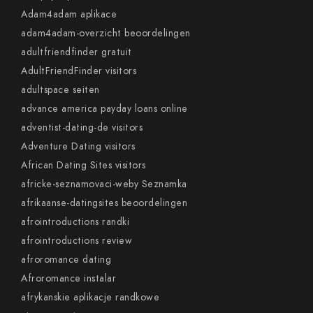
Adam4adam aplikace
adam4adam-overzicht beoordelingen
adultfriendfinder gratuit
AdultFriendFinder visitors
adultspace seiten
advance america payday loans online
adventist-dating-de visitors
Adventure Dating visitors
African Dating Sites visitors
africke-seznamovaci-weby Seznamka
afrikaanse-datingsites beoordelingen
afrointroductions randki
afrointroductions review
afroromance dating
Afroromance instalar
afrykanskie aplikacje randkowe