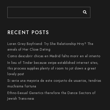
RECENT POSTS
Loren Grey Boyfriend: Try She Relationship Hrvy? The
annals of Her Close Dating
Como descubrir chicas en Madrid falto morir en el intento
In lieu of Tinder because swipe-established internet sites,
this process supplies plenty of room to jot down a great
lovely post
Si seri­a una mayoria de este conjunto de usuarios, tendri­as
muchisima fortuna
Ethno-Sexual Genetics therefore the Dance Sectors of
Jewish Trans-ness