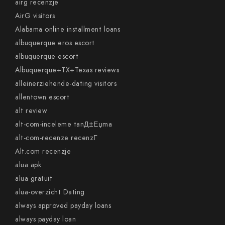
airg recenzje
AirG visitors
Alabama online installment loans
albuquerque eros escort
albuquerque escort
Albuquerque+TX+Texas reviews
alleinerziehende-dating visitors
allentown escort
alt review
alt-com-inceleme tanД±Еџma
alt-com-recenze recenzГ­
Alt.com recenzje
alua apk
alua gratuit
alua-overzicht Dating
always approved payday loans
always payday loan