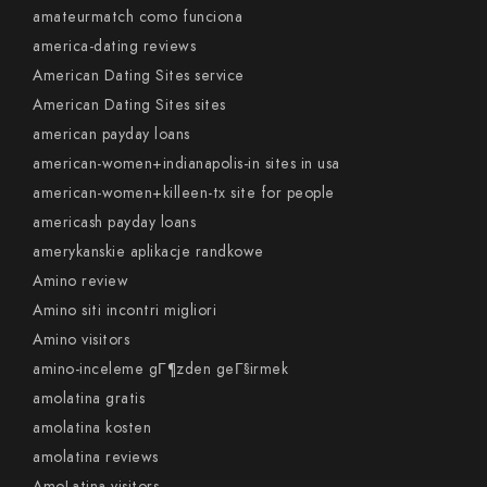
amateurmatch como funciona
america-dating reviews
American Dating Sites service
American Dating Sites sites
american payday loans
american-women+indianapolis-in sites in usa
american-women+killeen-tx site for people
americash payday loans
amerykanskie aplikacje randkowe
Amino review
Amino siti incontri migliori
Amino visitors
amino-inceleme gГ¶zden geГ§irmek
amolatina gratis
amolatina kosten
amolatina reviews
AmoLatina visitors