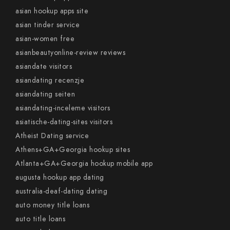
asian hookup apps site
asian tinder service
asian-women free
asianbeautyonline-review reviews
asiandate visitors
asiandating recenzje
asiandating seiten
asiandating-inceleme visitors
asiatische-dating-sites visitors
Atheist Dating service
Athens+GA+Georgia hookup sites
Atlanta+GA+Georgia hookup mobile app
augusta hookup app dating
australia-deaf-dating dating
auto money title loans
auto title loans