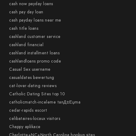
cash now payday loans
cash pay day loan
cash payday loans near me
cash title loans
cashland customer service
cashland financial
cashland installment loans
cashlandloans promo code
Casual Sex username
casualdates bewertung
cat-lover-dating reviews
Catholic Dating Sites top 10
catholicmatch-inceleme tanД±Еџma
cedar-rapids escort
celibataires-locaux visitors
Chappy aplikace
Charlotte+NC+North Carolina hookup sites