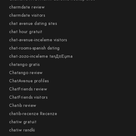
charmdate review
charmdate visitors
chat avenue dating sites
chat hour gratuit
chat-avenue-inceleme visitors
chat-rooms-spanish dating
chat-zozo-inceleme tanД±Еџma
chatango gratis
Chatango review
ChatAvenue profiles
ChatFriends review
ChatFriends visitors
Chatib review
chatib-recenze Recenze
chatiw gratuit
chatiw randki