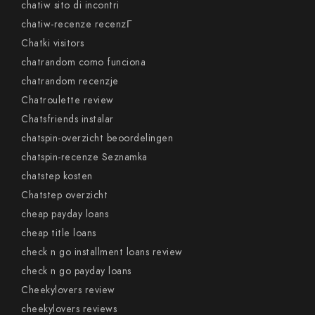
chatiw sito di incontri
chatiw-recenze recenzГ­
Chatki visitors
chatrandom como funciona
chatrandom recenzje
Chatroulette review
Chatsfriends instalar
chatspin-overzicht beoordelingen
chatspin-recenze Seznamka
chatstep kosten
Chatstep overzicht
cheap payday loans
cheap title loans
check n go installment loans review
check n go payday loans
Cheekylovers review
cheekylovers reviews