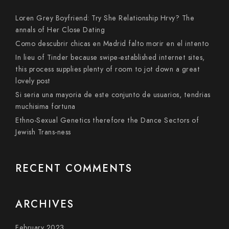
Loren Grey Boyfriend: Try She Relationship Hrvy? The
annals of Her Close Dating
Como descubrir chicas en Madrid falto morir en el intento
In lieu of Tinder because swipe-established internet sites,
this process supplies plenty of room to jot down a great
lovely post
Si seri­a una mayoria de este conjunto de usuarios, tendri­as
muchisima fortuna
Ethno-Sexual Genetics therefore the Dance Sectors of
Jewish Trans-ness
RECENT COMMENTS
ARCHIVES
February 2023