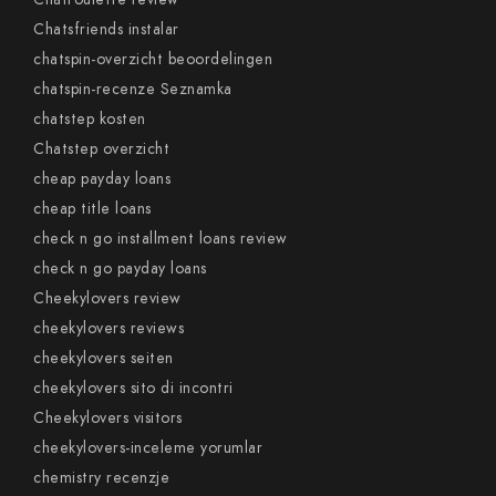
Chatsfriends instalar
chatspin-overzicht beoordelingen
chatspin-recenze Seznamka
chatstep kosten
Chatstep overzicht
cheap payday loans
cheap title loans
check n go installment loans review
check n go payday loans
Cheekylovers review
cheekylovers reviews
cheekylovers seiten
cheekylovers sito di incontri
Cheekylovers visitors
cheekylovers-inceleme yorumlar
chemistry recenzje