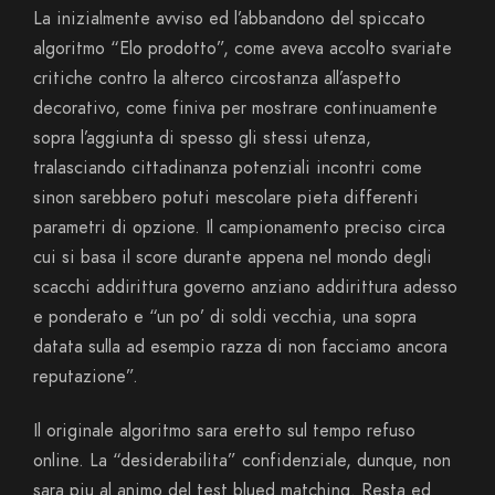
La inizialmente avviso ed l’abbandono del spiccato
algoritmo “Elo prodotto”, come aveva accolto svariate
critiche contro la alterco circostanza all’aspetto
decorativo, come finiva per mostrare continuamente
sopra l’aggiunta di spesso gli stessi utenza,
tralasciando cittadinanza potenziali incontri come
sinon sarebbero potuti mescolare pieta differenti
parametri di opzione. Il campionamento preciso circa
cui si basa il score durante appena nel mondo degli
scacchi addirittura governo anziano addirittura adesso
e ponderato e “un po’ di soldi vecchia, una sopra
datata sulla ad esempio razza di non facciamo ancora
reputazione”.
Il originale algoritmo sara eretto sul tempo refuso
online. La “desiderabilita” confidenziale, dunque, non
sara piu al animo del test blued matching. Resta ed