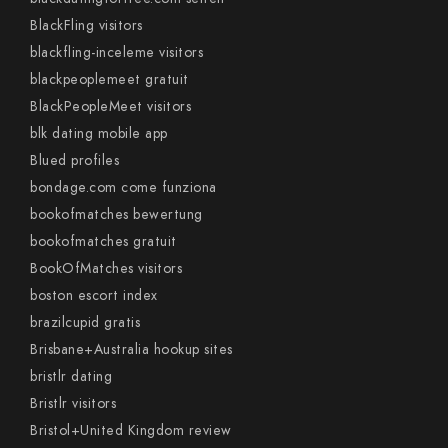
BlackFling visitors
blackfling-inceleme visitors
blackpeoplemeet gratuit
BlackPeopleMeet visitors
blk dating mobile app
Blued profiles
bondage.com come funziona
bookofmatches bewertung
bookofmatches gratuit
BookOfMatches visitors
boston escort index
brazilcupid gratis
Brisbane+Australia hookup sites
bristlr dating
Bristlr visitors
Bristol+United Kingdom review