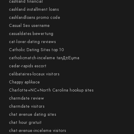
cashland financial
cashland installment loans
cashlandloans promo code
Casual Sex username
casualdates bewertung
cat-lover-dating reviews
Catholic Dating Sites top 10
catholicmatch-inceleme tanД±Еџma
cedar-rapids escort
celibataires-locaux visitors
Chappy aplikace
Charlotte+NC+North Carolina hookup sites
charmdate review
charmdate visitors
chat avenue dating sites
chat hour gratuit
chat-avenue-inceleme visitors