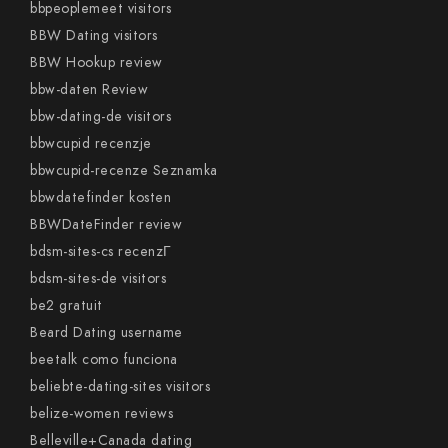
bbpeoplemeet visitors
BBW Dating visitors
BBW Hookup review
bbw-daten Review
bbw-dating-de visitors
bbwcupid recenzje
bbwcupid-recenze Seznamka
bbwdatefinder kosten
BBWDateFinder review
bdsm-sites-cs recenzГ­
bdsm-sites-de visitors
be2 gratuit
Beard Dating username
beetalk como funciona
beliebte-dating-sites visitors
belize-women reviews
Belleville+Canada dating