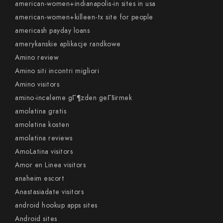
american-women+indianapolis-in sites in usa
american-women+killeen-tx site for people
americash payday loans
amerykanskie aplikacje randkowe
Amino review
Amino siti incontri migliori
Amino visitors
amino-inceleme gГ¶zden geГ§irmek
amolatina gratis
amolatina kosten
amolatina reviews
AmoLatina visitors
Amor en Linea visitors
anaheim escort
Anastasiadate visitors
android hookup apps sites
Android sites