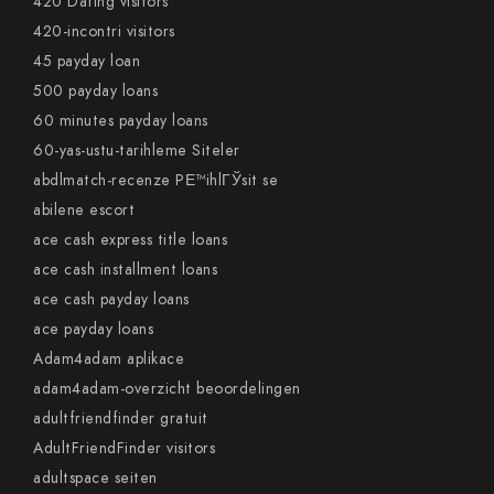
420 Dating visitors
420-incontri visitors
45 payday loan
500 payday loans
60 minutes payday loans
60-yas-ustu-tarihleme Siteler
abdlmatch-recenze PЕ™ihlГЎsit se
abilene escort
ace cash express title loans
ace cash installment loans
ace cash payday loans
ace payday loans
Adam4adam aplikace
adam4adam-overzicht beoordelingen
adultfriendfinder gratuit
AdultFriendFinder visitors
adultspace seiten