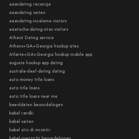
asiandating recenzje
asiandating seiten
asiandating-inceleme visitors
asiatische-dating-sites visitors
Atheist Dating service
Athens+GA+Georgia hookup sites
Atlanta+GA+Georgia hookup mobile app
augusta hookup app dating
australia-deaf-dating dating
auto money title loans
auto title loans
auto title loans near me
baarddaten beoordelingen
babel randki
babel seiten
babel sito di incontri
babel-overzicht beoordelingen