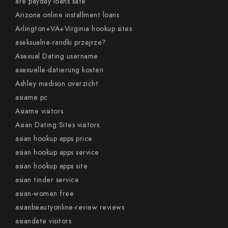
are payday loans safe
Arizona online installment loans
Arlington+VA+Virginia hookup sites
aseksualne-randki przejrze?
Asexual Dating username
asexuelle-datierung kosten
Ashley madison overzicht
asiame pc
Asiame visitors
Asian Dating Sites visitors
asian hookup apps price
asian hookup apps service
asian hookup apps site
asian tinder service
asian-women free
asianbeautyonline-review reviews
asiandate visitors