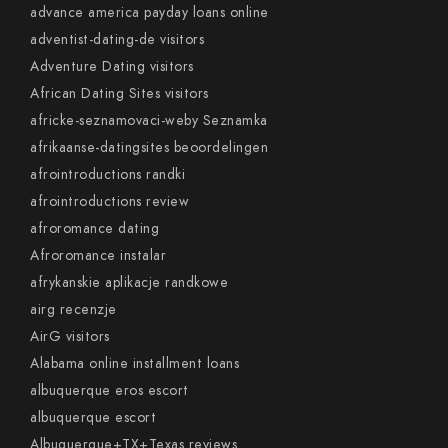
advance america payday loans online
adventist-dating-de visitors
Adventure Dating visitors
African Dating Sites visitors
africke-seznamovaci-weby Seznamka
afrikaanse-datingsites beoordelingen
afrointroductions randki
afrointroductions review
afroromance dating
Afroromance instalar
afrykanskie aplikacje randkowe
airg recenzje
AirG visitors
Alabama online installment loans
albuquerque eros escort
albuquerque escort
Albuquerque+TX+Texas reviews