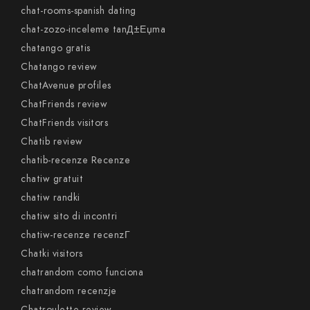
chat-rooms-spanish dating
chat-zozo-inceleme tanД±Еџma
chatango gratis
Chatango review
ChatAvenue profiles
ChatFriends review
ChatFriends visitors
Chatib review
chatib-recenze Recenze
chatiw gratuit
chatiw randki
chatiw sito di incontri
chatiw-recenze recenzГ­
Chatki visitors
chatrandom como funciona
chatrandom recenzje
Chatroulette review