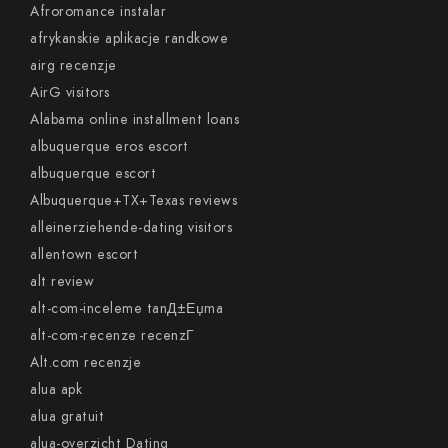
Afroromance instalar
afrykanskie aplikacje randkowe
airg recenzje
AirG visitors
Alabama online installment loans
albuquerque eros escort
albuquerque escort
Albuquerque+TX+Texas reviews
alleinerziehende-dating visitors
allentown escort
alt review
alt-com-inceleme tanД±Еџma
alt-com-recenze recenzГ­
Alt.com recenzje
alua apk
alua gratuit
alua-overzicht Dating