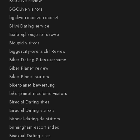
BGCLive review
BGCLive visitors
bgclive-recenze recenzГ­
BHM Dating service
Biale aplikacje randkowe
Bicupid visitors
biggercity-overzicht Review
Biker Dating Sites username
Biker Planet review
Biker Planet visitors
bikerplanet bewertung
bikerplanet-inceleme visitors
Biracial Dating sites
Biracial Dating visitors
biracial-dating-de visitors
birmingham escort index
Bisexual Dating sites