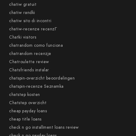
chatiw gratuit
chatiw randki
chatiw sito di incontri
chatiw-recenze recenzГ­
Chatki visitors
chatrandom como funciona
chatrandom recenzje
Chatroulette review
Chatsfriends instalar
chatspin-overzicht beoordelingen
chatspin-recenze Seznamka
chatstep kosten
Chatstep overzicht
cheap payday loans
cheap title loans
check n go installment loans review
check n go payday loans