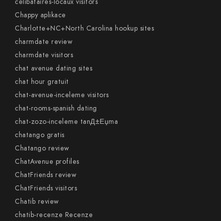
celibataires-locaux visitors
Chappy aplikace
Charlotte+NC+North Carolina hookup sites
charmdate review
charmdate visitors
chat avenue dating sites
chat hour gratuit
chat-avenue-inceleme visitors
chat-rooms-spanish dating
chat-zozo-inceleme tanД±Еџma
chatango gratis
Chatango review
ChatAvenue profiles
ChatFriends review
ChatFriends visitors
Chatib review
chatib-recenze Recenze