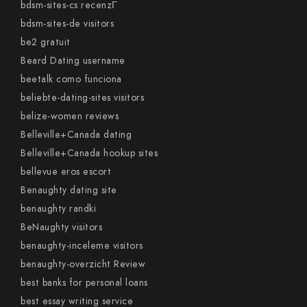
bdsm-sites-cs recenzГ­
bdsm-sites-de visitors
be2 gratuit
Beard Dating username
beetalk como funciona
beliebte-dating-sites visitors
belize-women reviews
Belleville+Canada dating
Belleville+Canada hookup sites
bellevue eros escort
Benaughty dating site
benaughty randki
BeNaughty visitors
benaughty-inceleme visitors
benaughty-overzicht Review
best banks for personal loans
best essay writing service