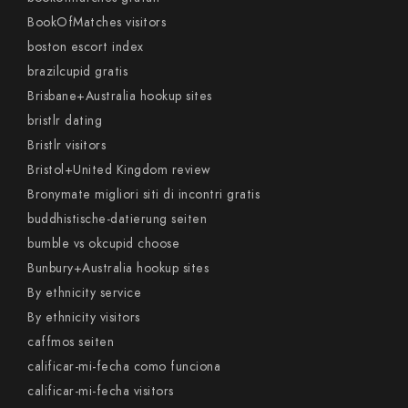
BookOfMatches visitors
boston escort index
brazilcupid gratis
Brisbane+Australia hookup sites
bristlr dating
Bristlr visitors
Bristol+United Kingdom review
Bronymate migliori siti di incontri gratis
buddhistische-datierung seiten
bumble vs okcupid choose
Bunbury+Australia hookup sites
By ethnicity service
By ethnicity visitors
caffmos seiten
calificar-mi-fecha como funciona
calificar-mi-fecha visitors