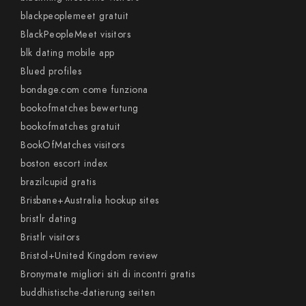
blackpeoplemeet gratuit
BlackPeopleMeet visitors
blk dating mobile app
Blued profiles
bondage.com come funziona
bookofmatches bewertung
bookofmatches gratuit
BookOfMatches visitors
boston escort index
brazilcupid gratis
Brisbane+Australia hookup sites
bristlr dating
Bristlr visitors
Bristol+United Kingdom review
Bronymate migliori siti di incontri gratis
buddhistische-datierung seiten