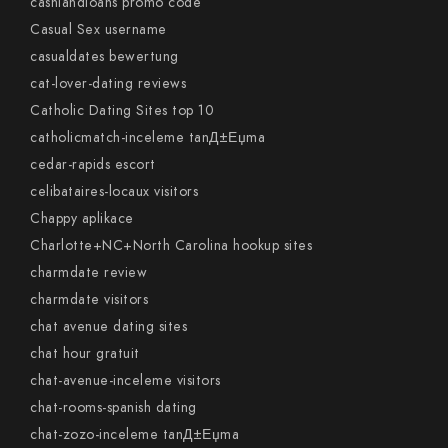
cashlandloans promo code
Casual Sex username
casualdates bewertung
cat-lover-dating reviews
Catholic Dating Sites top 10
catholicmatch-inceleme tanД±Еџma
cedar-rapids escort
celibataires-locaux visitors
Chappy aplikace
Charlotte+NC+North Carolina hookup sites
charmdate review
charmdate visitors
chat avenue dating sites
chat hour gratuit
chat-avenue-inceleme visitors
chat-rooms-spanish dating
chat-zozo-inceleme tanД±Еџma