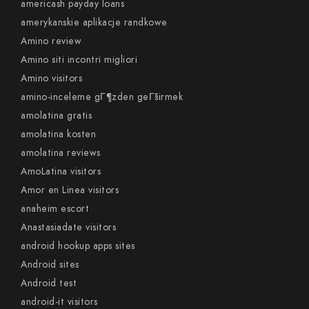
americash payday loans
amerykanskie aplikacje randkowe
Amino review
Amino siti incontri migliori
Amino visitors
amino-inceleme gГ¶zden geГ§irmek
amolatina gratis
amolatina kosten
amolatina reviews
AmoLatina visitors
Amor en Linea visitors
anaheim escort
Anastasiadate visitors
android hookup apps sites
Android sites
Android test
android-it visitors