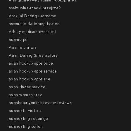
Arlington+VA+Virginia hookup sites
aseksualne-randki przejrze?
Asexual Dating username
asexuelle-datierung kosten
Ashley madison overzicht
asiame pc
Asiame visitors
Asian Dating Sites visitors
asian hookup apps price
asian hookup apps service
asian hookup apps site
asian tinder service
asian-women free
asianbeautyonline-review reviews
asiandate visitors
asiandating recenzje
asiandating seiten