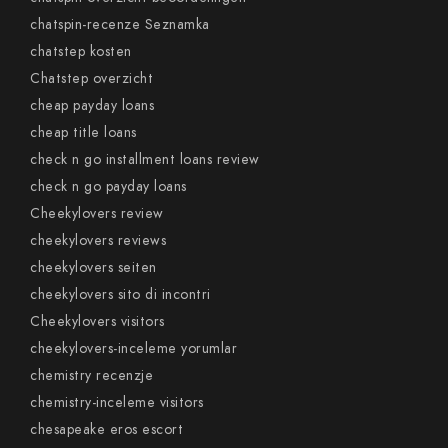
chatspin-recenze Seznamka
chatstep kosten
Chatstep overzicht
cheap payday loans
cheap title loans
check n go installment loans review
check n go payday loans
Cheekylovers review
cheekylovers reviews
cheekylovers seiten
cheekylovers sito di incontri
Cheekylovers visitors
cheekylovers-inceleme yorumlar
chemistry recenzje
chemistry-inceleme visitors
chesapeake eros escort