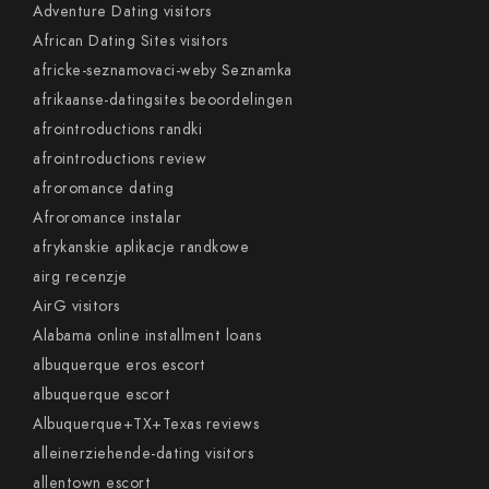
Adventure Dating visitors
African Dating Sites visitors
africke-seznamovaci-weby Seznamka
afrikaanse-datingsites beoordelingen
afrointroductions randki
afrointroductions review
afroromance dating
Afroromance instalar
afrykanskie aplikacje randkowe
airg recenzje
AirG visitors
Alabama online installment loans
albuquerque eros escort
albuquerque escort
Albuquerque+TX+Texas reviews
alleinerziehende-dating visitors
allentown escort