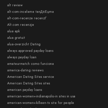
alt review
alt-com-inceleme tanД±Еџma
alt-com-recenze recenzГ­
Alt.com recenzje
alua apk
alua gratuit
alua-overzicht Dating
always approved payday loans
always payday loan
amateurmatch como funciona
america-dating reviews
American Dating Sites service
American Dating Sites sites
american payday loans
american-women+indianapolis-in sites in usa
american-women+killeen-tx site for people