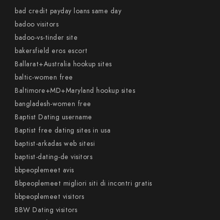
bad credit payday loans same day
badoo visitors
badoo-vs-tinder site
bakersfield eros escort
Ballarat+Australia hookup sites
baltic-women free
Baltimore+MD+Maryland hookup sites
bangladesh-women free
Baptist Dating username
Baptist free dating sites in usa
baptist-arkadas web sitesi
baptist-dating-de visitors
bbpeoplemeet avis
Bbpeoplemeet migliori siti di incontri gratis
bbpeoplemeet visitors
BBW Dating visitors