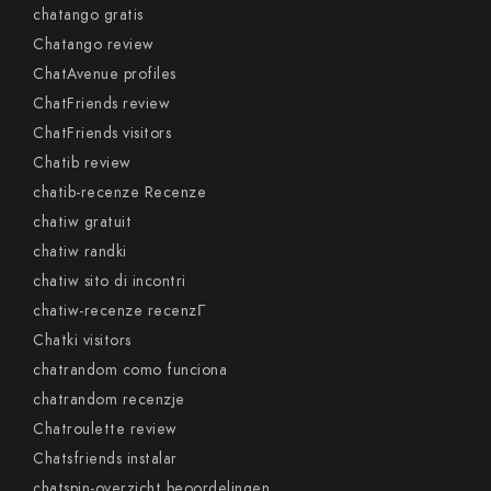
chatango gratis
Chatango review
ChatAvenue profiles
ChatFriends review
ChatFriends visitors
Chatib review
chatib-recenze Recenze
chatiw gratuit
chatiw randki
chatiw sito di incontri
chatiw-recenze recenzГ­
Chatki visitors
chatrandom como funciona
chatrandom recenzje
Chatroulette review
Chatsfriends instalar
chatspin-overzicht beoordelingen