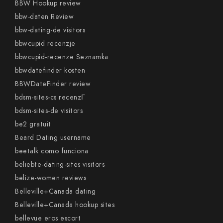
BBW Hookup review
bbw-daten Review
bbw-dating-de visitors
bbwcupid recenzje
bbwcupid-recenze Seznamka
bbwdatefinder kosten
BBWDateFinder review
bdsm-sites-cs recenzГ­
bdsm-sites-de visitors
be2 gratuit
Beard Dating username
beetalk como funciona
beliebte-dating-sites visitors
belize-women reviews
Belleville+Canada dating
Belleville+Canada hookup sites
bellevue eros escort