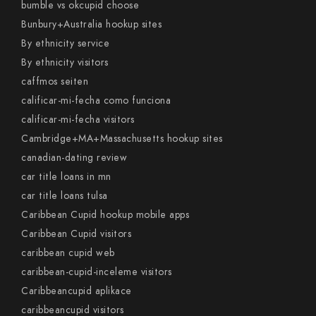
bumble vs okcupid choose
Bunbury+Australia hookup sites
By ethnicity service
By ethnicity visitors
caffmos seiten
calificar-mi-fecha como funciona
calificar-mi-fecha visitors
Cambridge+MA+Massachusetts hookup sites
canadian-dating review
car title loans in mn
car title loans tulsa
Caribbean Cupid hookup mobile apps
Caribbean Cupid visitors
caribbean cupid web
caribbean-cupid-inceleme visitors
Caribbeancupid aplikace
caribbeancupid visitors